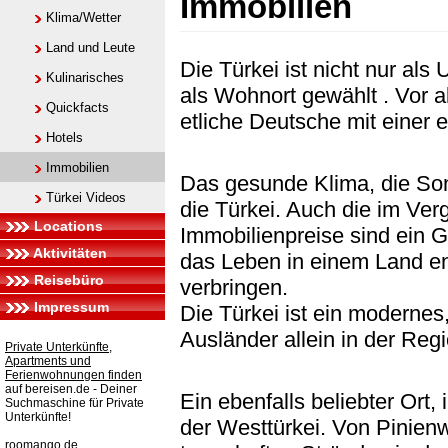
Immobilien
Klima/Wetter
Land und Leute
Die Türkei ist nicht nur als
Kulinarisches
als Wohnort gewählt . Vor al
Quickfacts
etliche Deutsche mit einer 
Hotels
Immobilien
Das gesunde Klima, die So
Türkei Videos
die Türkei. Auch die im Ver
Locations
Immobilienpreise sind ein 
Aktivitäten
das Leben in einem Land en
Reisebüro
verbringen.
Impressum
Die Türkei ist ein modernes
Ausländer allein in der Reg
Private Unterkünfte,
Apartments und
Ferienwohnungen finden
auf bereisen.de - Deiner
Ein ebenfalls beliebter Ort,
Suchmaschine für Private
Unterkünfte!
der Westtürkei. Von Pinien
roomango.de