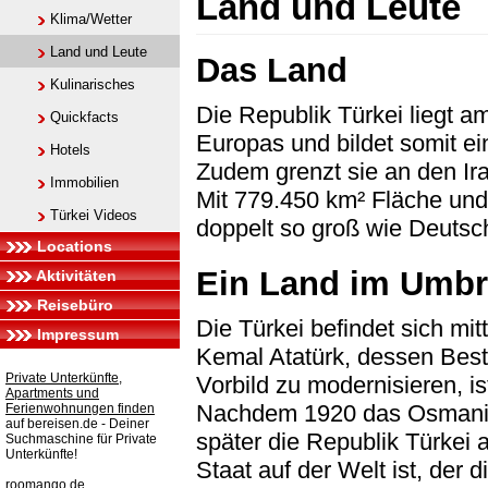
Land und Leute
Klima/Wetter
Land und Leute
Das Land
Kulinarisches
Die Republik Türkei liegt 
Quickfacts
Europas und bildet somit e
Hotels
Zudem grenzt sie an den Ira
Immobilien
Mit 779.450 km² Fläche und 
Türkei Videos
doppelt so groß wie Deutsc
Locations
Ein Land im Umb
Aktivitäten
Reisebüro
Die Türkei befindet sich mi
Impressum
Kemal Atatürk, dessen Best
Private Unterkünfte,
Vorbild zu modernisieren, is
Apartments und
Nachdem 1920 das Osmanisch
Ferienwohnungen finden
auf bereisen.de - Deiner
später die Republik Türkei 
Suchmaschine für Private
Unterkünfte!
Staat auf der Welt ist, der 
roomango.de