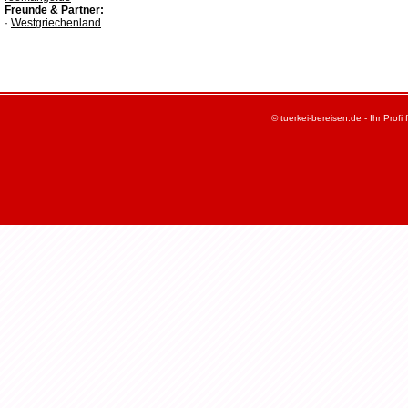
Freunde & Partner:
·
Westgriechenland
© tuerkei-bereisen.de - Ihr Profi