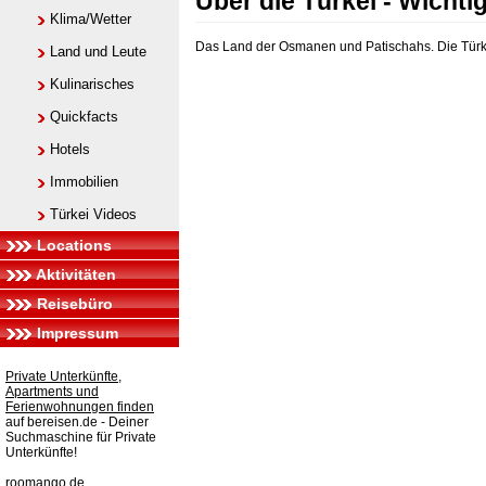
Über die Türkei - Wichti
Klima/Wetter
Das Land der Osmanen und Patischahs. Die Türkei
Land und Leute
Kulinarisches
Quickfacts
Hotels
Immobilien
Türkei Videos
Locations
Aktivitäten
Reisebüro
Impressum
Private Unterkünfte,
Apartments und
Ferienwohnungen finden
auf bereisen.de - Deiner
Suchmaschine für Private
Unterkünfte!
roomango.de